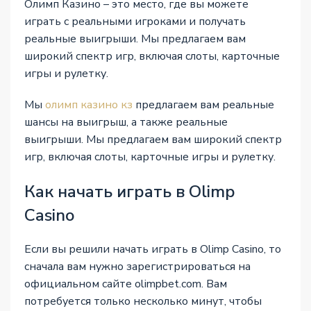
Олимп Казино – это место, где вы можете
играть с реальными игроками и получать
реальные выигрыши. Мы предлагаем вам
широкий спектр игр, включая слоты, карточные
игры и рулетку.
Мы
олимп казино кз
предлагаем вам реальные
шансы на выигрыш, а также реальные
выигрыши. Мы предлагаем вам широкий спектр
игр, включая слоты, карточные игры и рулетку.
Как начать играть в Olimp
Casino
Если вы решили начать играть в Olimp Casino, то
сначала вам нужно зарегистрироваться на
официальном сайте olimpbet.com. Вам
потребуется только несколько минут, чтобы