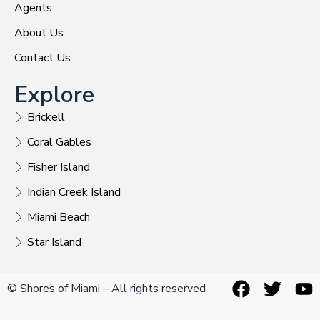
Agents
About Us
Contact Us
Explore
Brickell
Coral Gables
Fisher Island
Indian Creek Island
Miami Beach
Star Island
© Shores of Miami – All rights reserved