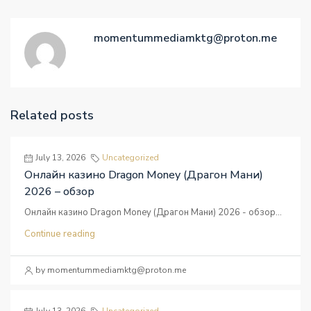
momentummediamktg@proton.me
Related posts
July 13, 2026
Uncategorized
Онлайн казино Dragon Money (Драгон Мани)
2026 – обзор
Онлайн казино Dragon Money (Драгон Мани) 2026 - обзор...
Continue reading
by momentummediamktg@proton.me