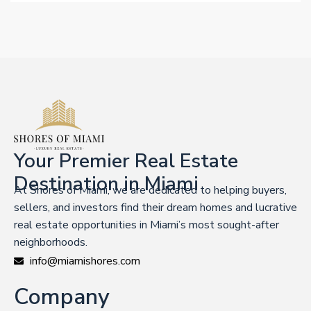
Your Premier Real Estate
Destination in Miami
At Shores of Miami, we are dedicated to helping buyers,
sellers, and investors find their dream homes and lucrative
real estate opportunities in Miami’s most sought-after
neighborhoods.
info@miamishores.com
Company