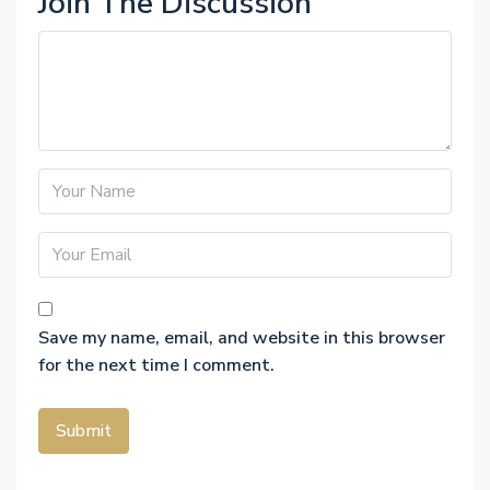
Join The Discussion
Save my name, email, and website in this browser
for the next time I comment.