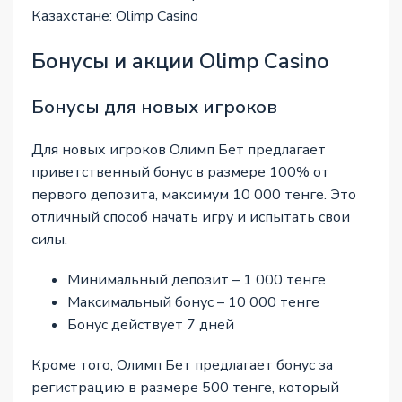
Казахстане: Olimp Casino
Бонусы и акции Olimp Casino
Бонусы для новых игроков
Для новых игроков Олимп Бет предлагает
приветственный бонус в размере 100% от
первого депозита, максимум 10 000 тенге. Это
отличный способ начать игру и испытать свои
силы.
Минимальный депозит – 1 000 тенге
Максимальный бонус – 10 000 тенге
Бонус действует 7 дней
Кроме того, Олимп Бет предлагает бонус за
регистрацию в размере 500 тенге, который