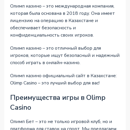
Олимп казино – это международная компания,
которая была основана в 2018 году. Она имеет
лицензию на операцию в Казахстане и
обеспечивает безопасность и
конфиденциальность своих игроков.
Олимп казино – это отличный выбор для
игроков, которые ищут безопасный и надежный
способ играть в онлайн-казино.
Олимп казино официальный сайт в Казахстане:
Olimp Casino – это лучший выбор для вас!
Преимущества игры в Olimp
Casino
Олимп Бет – это не только игровой клуб, но и
платформа для ставок на спорт. Мы предлагаем