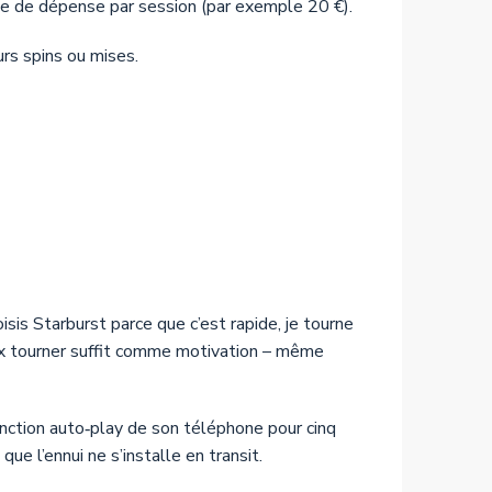
le de dépense par session (par exemple 20 €).
rs spins ou mises.
sis Starburst parce que c’est rapide, je tourne
leaux tourner suffit comme motivation – même
onction auto‑play de son téléphone pour cinq
e l’ennui ne s’installe en transit.