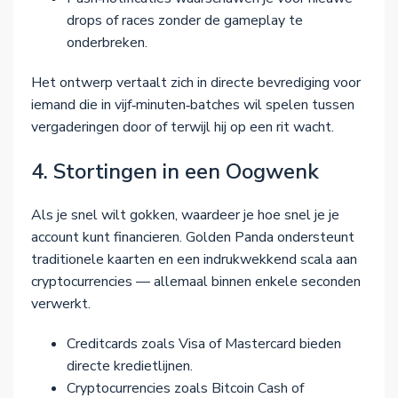
drops of races zonder de gameplay te
onderbreken.
Het ontwerp vertaalt zich in directe bevrediging voor
iemand die in vijf‑minuten‑batches wil spelen tussen
vergaderingen door of terwijl hij op een rit wacht.
4. Stortingen in een Oogwenk
Als je snel wilt gokken, waardeer je hoe snel je je
account kunt financieren. Golden Panda ondersteunt
traditionele kaarten en een indrukwekkend scala aan
cryptocurrencies — allemaal binnen enkele seconden
verwerkt.
Creditcards zoals Visa of Mastercard bieden
directe kredietlijnen.
Cryptocurrencies zoals Bitcoin Cash of