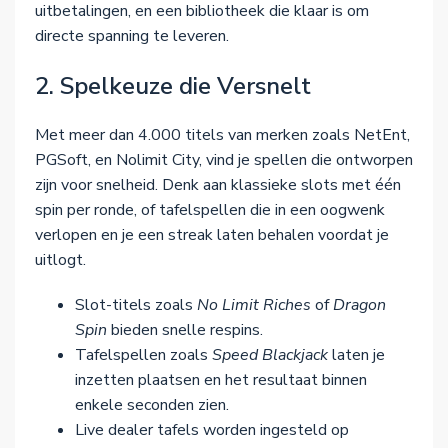
uitbetalingen, en een bibliotheek die klaar is om
directe spanning te leveren.
2. Spelkeuze die Versnelt
Met meer dan 4.000 titels van merken zoals NetEnt,
PGSoft, en Nolimit City, vind je spellen die ontworpen
zijn voor snelheid. Denk aan klassieke slots met één
spin per ronde, of tafelspellen die in een oogwenk
verlopen en je een streak laten behalen voordat je
uitlogt.
Slot-titels zoals
No Limit Riches
of
Dragon
Spin
bieden snelle respins.
Tafelspellen zoals
Speed Blackjack
laten je
inzetten plaatsen en het resultaat binnen
enkele seconden zien.
Live dealer tafels worden ingesteld op