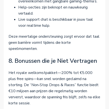
overeenkomen met gangbare gaming-thema’s.
Help-secties zijn beknopt en nauwkeurig
vertaald.
Live support chat is beschikbaar in jouw taal
voor realtime hulp.
Deze meertalige ondersteuning zorgt ervoor dat taal
geen barrière vormt tijdens die korte
speelmomenten.
8. Bonussen die je Niet Vertragen
Het royale welkomstpakket—200% tot €5.000
plus free spins—kan snel worden geclaimd na
storting. De “Non‑Stop Drops & Races” functie biedt
€10 miljoen aan prijzen die regelmatig worden
ververst, waardoor de spanning fris blijft, zelfs na elke
korte sessie.