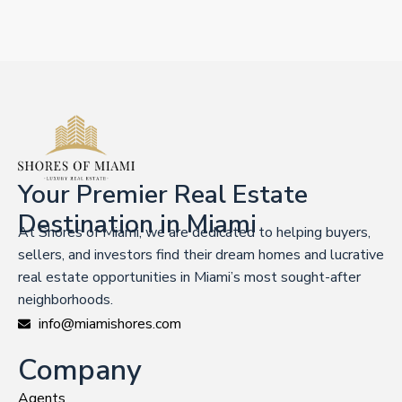
Your Premier Real Estate
Destination in Miami
At Shores of Miami, we are dedicated to helping buyers,
sellers, and investors find their dream homes and lucrative
real estate opportunities in Miami’s most sought-after
neighborhoods.
info@miamishores.com
Company
Agents