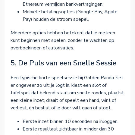
Ethereum vermijden bankvertragingen.
Mobiele betalingsopties (Google Pay, Apple
Pay) houden de stroom soepel.
Meerdere opties hebben betekent dat je meteen
kunt beginnen met spelen, zonder te wachten op
overboekingen of autorisaties.
5. De Puls van een Snelle Sessie
Een typische korte speelsessie bij Golden Panda ziet
er ongeveer zo uit: je logt in, kiest een slot of
tafelspel dat bekend staat om snelle rondes, plaatst
een kleine inzet, draait of speelt een hand, wint of
verliest, en beslist of je door wilt gaan of stopt.
Eerste inzet binnen 10 seconden na inloggen.
Eerste resultaat zichtbaar in minder dan 30