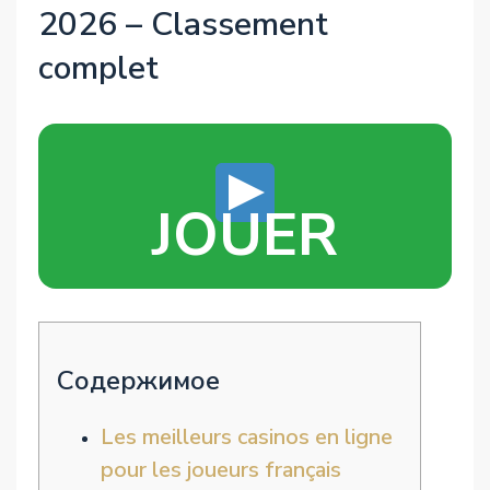
2026 – Classement
complet
JOUER
Содержимое
Les meilleurs casinos en ligne
pour les joueurs français