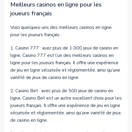
Meilleurs casinos en ligne pour les
joueurs français
Voici quelques-uns des meilleurs casinos en ligne
pour les joueurs français :
1. Casino 777 : avec plus de 1 000 jeux de casino en
ligne, Casino 777 est l’un des meilleurs casinos en
ligne pour les joueurs français. Il offre une expérience
de jeu en ligne sécurisée et réglementée, ainsi qu’une
variété de jeux de casino en ligne.
2. Casino Bet : avec plus de 500 jeux de casino en
ligne, Casino Bet est un autre excellent choix pour les
joueurs français. Il offre une expérience de jeu en ligne
sécurisée et réglementée, ainsi qu’une variété de jeux
de casino en ligne.