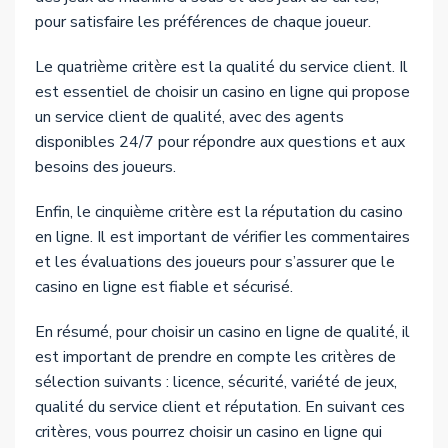
pour satisfaire les préférences de chaque joueur.
Le quatrième critère est la qualité du service client. Il
est essentiel de choisir un casino en ligne qui propose
un service client de qualité, avec des agents
disponibles 24/7 pour répondre aux questions et aux
besoins des joueurs.
Enfin, le cinquième critère est la réputation du casino
en ligne. Il est important de vérifier les commentaires
et les évaluations des joueurs pour s’assurer que le
casino en ligne est fiable et sécurisé.
En résumé, pour choisir un casino en ligne de qualité, il
est important de prendre en compte les critères de
sélection suivants : licence, sécurité, variété de jeux,
qualité du service client et réputation. En suivant ces
critères, vous pourrez choisir un casino en ligne qui