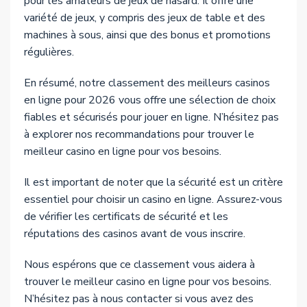
pour les amateurs de jeux de hasard. Il offre une
variété de jeux, y compris des jeux de table et des
machines à sous, ainsi que des bonus et promotions
régulières.
En résumé, notre classement des meilleurs casinos
en ligne pour 2026 vous offre une sélection de choix
fiables et sécurisés pour jouer en ligne. N’hésitez pas
à explorer nos recommandations pour trouver le
meilleur casino en ligne pour vos besoins.
Il est important de noter que la sécurité est un critère
essentiel pour choisir un casino en ligne. Assurez-vous
de vérifier les certificats de sécurité et les
réputations des casinos avant de vous inscrire.
Nous espérons que ce classement vous aidera à
trouver le meilleur casino en ligne pour vos besoins.
N’hésitez pas à nous contacter si vous avez des