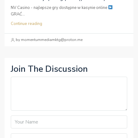
NV Casino - najlepsze gry dostępne w kasynie online
GRAĆ...
Continue reading
by momentummediamktg@proton.me
Join The Discussion