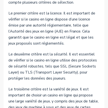
compte plusieurs critères de sélection.
Le premier critère est la licence. Il est important de
vérifier si le casino en ligne dispose d’une licence
émise par une autorité réglementaire, telle que
l’Autorité des jeux en ligne (AJE) en France. Cela
garantit que le casino en ligne est légal et que les
jeux proposés sont réglementés.
Le deuxième critère est la sécurité. Il est essentiel
de vérifier si le casino en ligne utilise des protocoles
de sécurité robustes, tels que SSL (Secure Sockets
Layer) ou TLS (Transport Layer Security), pour
protéger les données des joueurs.
Le troisième critère est la variété de jeux. Il est
important de choisir un casino en ligne qui propose
une large variété de jeux, y compris des jeux de table,
des jeux de machine à sous et des jeux de cartes,