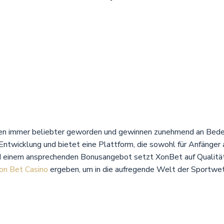
hren immer beliebter geworden und gewinnen zunehmend an Bede
ntwicklung und bietet eine Plattform, die sowohl für Anfänger als
nd einem ansprechenden Bonusangebot setzt XonBet auf Qualität
on Bet Casino
ergeben, um in die aufregende Welt der Sportwe