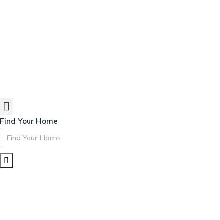
Find Your Home