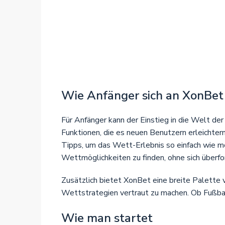
Wie Anfänger sich an XonBet
Für Anfänger kann der Einstieg in die Welt d
Funktionen, die es neuen Benutzern erleichtern
Tipps, um das Wett-Erlebnis so einfach wie mö
Wettmöglichkeiten zu finden, ohne sich überfor
Zusätzlich bietet XonBet eine breite Palette
Wettstrategien vertraut zu machen. Ob Fußball
Wie man startet