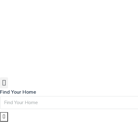
Find Your Home