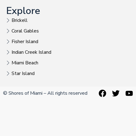
Explore
Brickell
Coral Gables
Fisher Island
Indian Creek Island
Miami Beach
Star Island
© Shores of Miami – All rights reserved