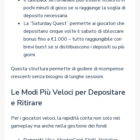
Il cashback settimanale può essere richiesto in
pochi minuti di gioco se si raggiunge la soglia di
deposito necessaria.
La “Saturday Quest” permette ai giocatori che
depositano cinque volte il sabato di sbloccare
bonus fino a €1.000 – tutto raggiungibile con
brevi burst se si distribuiscono i depositi su più
giorni.
Questa struttura permette di godere di ricompense
crescenti senza bisogno di lunghe sessioni.
Le Modi Più Veloci per Depositare
e Ritirare
Per i giocatori veloci, la rapidità conta non solo nel
gameplay ma anche nella gestione dei fondi: