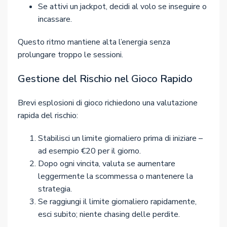
Se attivi un jackpot, decidi al volo se inseguire o
incassare.
Questo ritmo mantiene alta l’energia senza
prolungare troppo le sessioni.
Gestione del Rischio nel Gioco Rapido
Brevi esplosioni di gioco richiedono una valutazione
rapida del rischio:
Stabilisci un limite giornaliero prima di iniziare –
ad esempio €20 per il giorno.
Dopo ogni vincita, valuta se aumentare
leggermente la scommessa o mantenere la
strategia.
Se raggiungi il limite giornaliero rapidamente,
esci subito; niente chasing delle perdite.