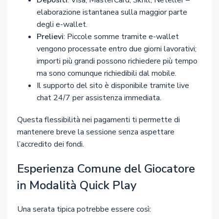
Depositi
: Visa, MasterCard, Skrill, Neteller –
elaborazione istantanea sulla maggior parte
degli e-wallet.
Prelievi
: Piccole somme tramite e-wallet
vengono processate entro due giorni lavorativi;
importi più grandi possono richiedere più tempo
ma sono comunque richiedibili dal mobile.
Il supporto del sito è disponibile tramite live
chat 24/7 per assistenza immediata.
Questa flessibilità nei pagamenti ti permette di
mantenere breve la sessione senza aspettare
l’accredito dei fondi.
Esperienza Comune del Giocatore
in Modalità Quick Play
Una serata tipica potrebbe essere così: