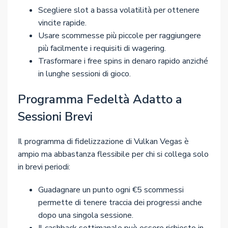
Scegliere slot a bassa volatilità per ottenere
vincite rapide.
Usare scommesse più piccole per raggiungere
più facilmente i requisiti di wagering.
Trasformare i free spins in denaro rapido anziché
in lunghe sessioni di gioco.
Programma Fedeltà Adatto a
Sessioni Brevi
Il programma di fidelizzazione di Vulkan Vegas è
ampio ma abbastanza flessibile per chi si collega solo
in brevi periodi:
Guadagnare un punto ogni €5 scommessi
permette di tenere traccia dei progressi anche
dopo una singola sessione.