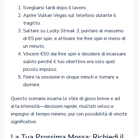
Svegliarsi tardi dopo il lavoro.
Aprire Vulkan Vegas sul telefono durante il
tragitto.
Saltare su
Lucky Streak 3
, puntare al massimo
di €5 per spin, e attivare tre free spin in meno di
un minuto.
Vincere €50 dai free spin e decidere di incassare
subito perché il tuo obiettivo era solo quel
piccolo impulso.
Finire la sessione in cinque minuti e tornare a
dormire.
Questo scenario incarna lo stile di gioco breve e ad
alta intensità—decisioni rapide, risultati veloci e
impegno di tempo minimo, pur con possibilità di vincite
significative.
La Tua Prossima Mossa: Richiedi il