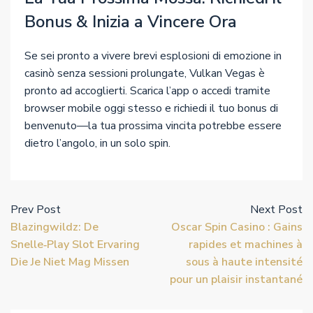
Bonus & Inizia a Vincere Ora
Se sei pronto a vivere brevi esplosioni di emozione in
casinò senza sessioni prolungate, Vulkan Vegas è
pronto ad accoglierti. Scarica l’app o accedi tramite
browser mobile oggi stesso e richiedi il tuo bonus di
benvenuto—la tua prossima vincita potrebbe essere
dietro l’angolo, in un solo spin.
Prev Post
Next Post
Blazingwildz: De
Oscar Spin Casino : Gains
Snelle‑Play Slot Ervaring
rapides et machines à
Die Je Niet Mag Missen
sous à haute intensité
pour un plaisir instantané