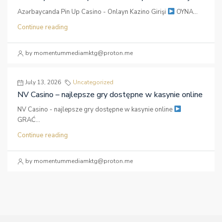
Azərbaycanda Pin Up Casino - Onlayn Kazino Girişi
OYNA...
Continue reading
by momentummediamktg@proton.me
July 13, 2026
Uncategorized
NV Casino – najlepsze gry dostępne w kasynie online
NV Casino - najlepsze gry dostępne w kasynie online
GRAĆ...
Continue reading
by momentummediamktg@proton.me