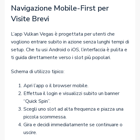
Navigazione Mobile-First per
Visite Brevi
L’app Vulkan Vegas è progettata per utenti che
vogliono entrare subito in azione senza lunghi tempi di
setup. Che tu usi Android o iOS, l’interfaccia è pulita e
ti guida direttamente verso i slot più popolari.
Schema di utilizzo tipico:
Apri l’app o il browser mobile.
Effettua il login e visualizzi subito un banner
“Quick Spin”.
Scegli uno slot ad alta frequenza e piazza una
piccola scommessa.
Gira e decidi immediatamente se continuare o
uscire.