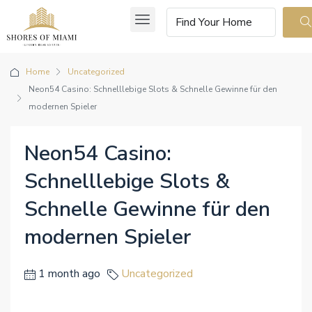
Home
Uncategorized
Neon54 Casino: Schnelllebige Slots & Schnelle Gewinne für den
modernen Spieler
Neon54 Casino:
Schnelllebige Slots &
Schnelle Gewinne für den
modernen Spieler
1 month ago
Uncategorized