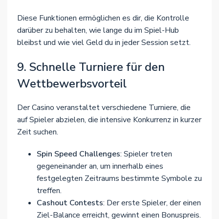
Diese Funktionen ermöglichen es dir, die Kontrolle
darüber zu behalten, wie lange du im Spiel-Hub
bleibst und wie viel Geld du in jeder Session setzt.
9. Schnelle Turniere für den
Wettbewerbsvorteil
Der Casino veranstaltet verschiedene Turniere, die
auf Spieler abzielen, die intensive Konkurrenz in kurzer
Zeit suchen.
Spin Speed Challenges
: Spieler treten
gegeneinander an, um innerhalb eines
festgelegten Zeitraums bestimmte Symbole zu
treffen.
Cashout Contests
: Der erste Spieler, der einen
Ziel-Balance erreicht, gewinnt einen Bonuspreis.