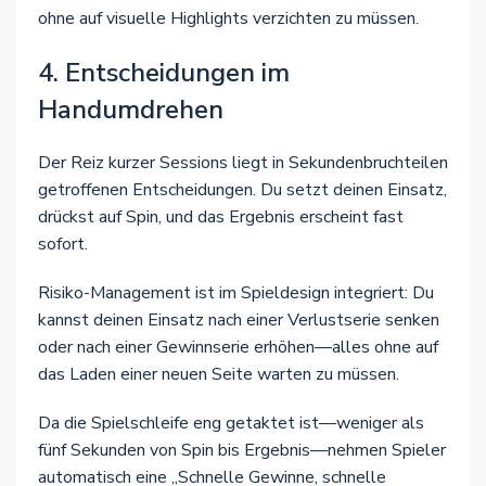
ohne auf visuelle Highlights verzichten zu müssen.
4. Entscheidungen im
Handumdrehen
Der Reiz kurzer Sessions liegt in Sekundenbruchteilen
getroffenen Entscheidungen. Du setzt deinen Einsatz,
drückst auf Spin, und das Ergebnis erscheint fast
sofort.
Risiko-Management ist im Spieldesign integriert: Du
kannst deinen Einsatz nach einer Verlustserie senken
oder nach einer Gewinnserie erhöhen—alles ohne auf
das Laden einer neuen Seite warten zu müssen.
Da die Spielschleife eng getaktet ist—weniger als
fünf Sekunden von Spin bis Ergebnis—nehmen Spieler
automatisch eine „Schnelle Gewinne, schnelle