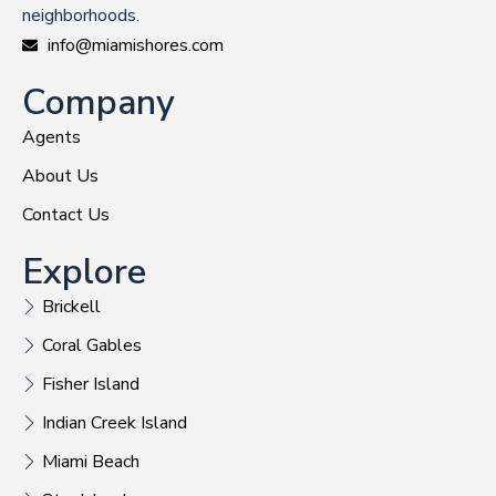
neighborhoods.
info@miamishores.com
Company
Agents
About Us
Contact Us
Explore
Brickell
Coral Gables
Fisher Island
Indian Creek Island
Miami Beach