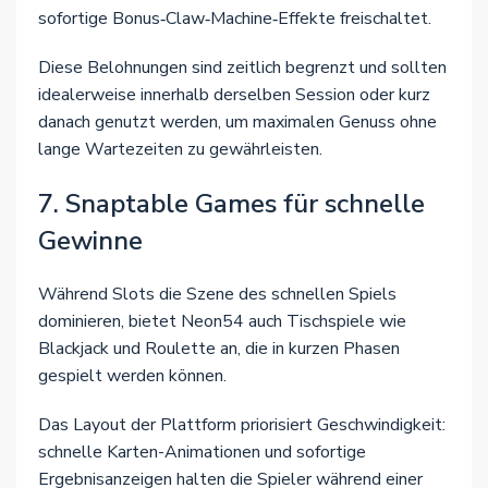
sofortige Bonus‑Claw‑Machine‑Effekte freischaltet.
Diese Belohnungen sind zeitlich begrenzt und sollten
idealerweise innerhalb derselben Session oder kurz
danach genutzt werden, um maximalen Genuss ohne
lange Wartezeiten zu gewährleisten.
7. Snaptable Games für schnelle
Gewinne
Während Slots die Szene des schnellen Spiels
dominieren, bietet Neon54 auch Tischspiele wie
Blackjack und Roulette an, die in kurzen Phasen
gespielt werden können.
Das Layout der Plattform priorisiert Geschwindigkeit:
schnelle Karten-Animationen und sofortige
Ergebnisanzeigen halten die Spieler während einer