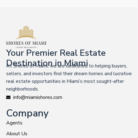
Your Premier Real Estate
Destination in Miami
At Shores of Miami, we are dedicated to helping buyers,
sellers, and investors find their dream homes and lucrative
real estate opportunities in Miami’s most sought-after
neighborhoods.
info@miamishores.com
Company
Agents
About Us