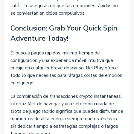
café—te aseguras de que las emociones rápidas no
se conviertan en ciclos compulsivos.
Conclusion: Grab Your Quick Spin
Adventure Today!
Si buscas pagos rápidos, mínimo tiempo de
configuración y una experiencia móvil intuitiva que
encaje en cualquier breve descanso, BetPlay ofrece
todo lo que necesitas para ráfagas cortas de emoción
en el juego.
La combinación de transacciones crypto instantáneas,
interfaz fácil de navegar y una selección curada de
slots de juego rápido significa que puedes disfrutar de
momentos de alta energía siempre que estés listo—
sin dedicar tiempo a estrategias complejas o largos
tiempos de espera.