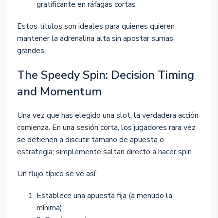
gratificante en ráfagas cortas
Estos títulos son ideales para quienes quieren
mantener la adrenalina alta sin apostar sumas
grandes.
The Speedy Spin: Decision Timing
and Momentum
Una vez que has elegido una slot, la verdadera acción
comienza. En una sesión corta, los jugadores rara vez
se detienen a discutir tamaño de apuesta o
estrategia; simplemente saltan directo a hacer spin.
Un flujo típico se ve así:
Establece una apuesta fija (a menudo la
mínima).