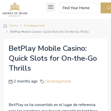
Home
Uncategorized
BetPlay Mobile Casino: Quick Slots for On‑the‑Go Thrills
BetPlay Mobile Casino:
Quick Slots for On‑the‑Go
Thrills
2 months ago
Uncategorized
BetPlay se ha convertido en el lugar de referencia