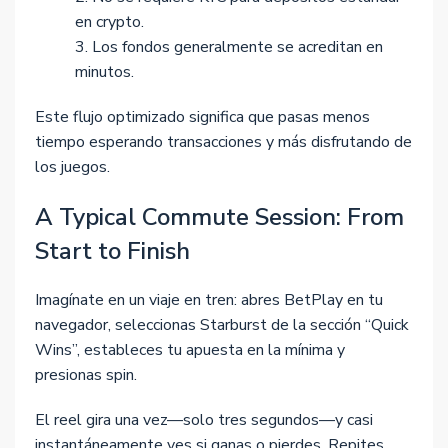
en crypto.
3. Los fondos generalmente se acreditan en
minutos.
Este flujo optimizado significa que pasas menos
tiempo esperando transacciones y más disfrutando de
los juegos.
A Typical Commute Session: From
Start to Finish
Imagínate en un viaje en tren: abres BetPlay en tu
navegador, seleccionas Starburst de la sección “Quick
Wins”, estableces tu apuesta en la mínima y
presionas spin.
El reel gira una vez—solo tres segundos—y casi
instantáneamente ves si ganas o pierdes. Repites