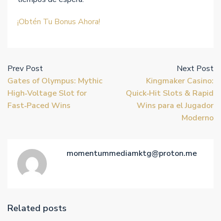
¡Obtén Tu Bonus Ahora!
Prev Post
Next Post
Gates of Olympus: Mythic
Kingmaker Casino:
High‑Voltage Slot for
Quick‑Hit Slots & Rapid
Fast‑Paced Wins
Wins para el Jugador
Moderno
momentummediamktg@proton.me
Related posts