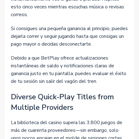
esto cinco veces mientras escuchas música o revisas
correos.
Si consigues una pequeña ganancia al principio, puedes
dejarla correr y seguir jugando hasta que consigas un
pago mayor o decidas desconectarte.
Debido a que BetPlay ofrece actualizaciones
instantáneas de saldo y notificaciones claras de
ganancia justo en tu pantalla, puedes evaluar el éxito
de tu sesión sin salir del vagón del tren.
Diverse Quick‑Play Titles from
Multiple Providers
La biblioteca del casino supera las 3,800 juegos de
más de cuarenta proveedores—sin embargo, solo
unos pocos encajan en el molde de sesiones cortas.