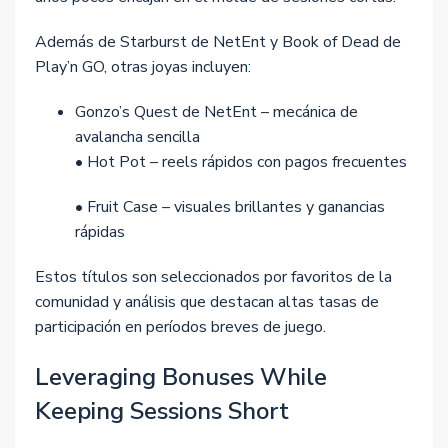
Además de Starburst de NetEnt y Book of Dead de
Play’n GO, otras joyas incluyen:
Gonzo’s Quest de NetEnt – mecánica de
avalancha sencilla
• Hot Pot – reels rápidos con pagos frecuentes
• Fruit Case – visuales brillantes y ganancias
rápidas
Estos títulos son seleccionados por favoritos de la
comunidad y análisis que destacan altas tasas de
participación en períodos breves de juego.
Leveraging Bonuses While
Keeping Sessions Short