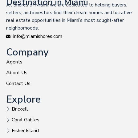
Destination in Miami
At Shores of Miami, we are dedicated to helping buyers,
sellers, and investors find their dream homes and lucrative
real estate opportunities in Miami’s most sought-after
neighborhoods.
info@miamishores.com
Company
Agents
About Us
Contact Us
Explore
Brickell
Coral Gables
Fisher Island